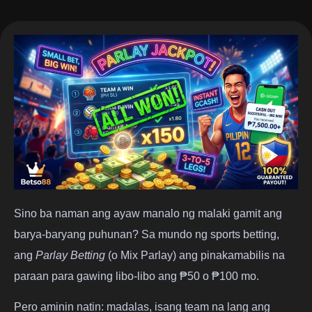
Sino ba naman ang ayaw manalo ng malaki gamit ang
barya-baryang puhunan? Sa mundo ng sports betting,
ang
Parlay Betting
(o Mix Parlay) ang pinakamabilis na
paraan para gawing libo-libo ang ₱50 o ₱100 mo.
Pero aminin natin: madalas, isang team na lang ang