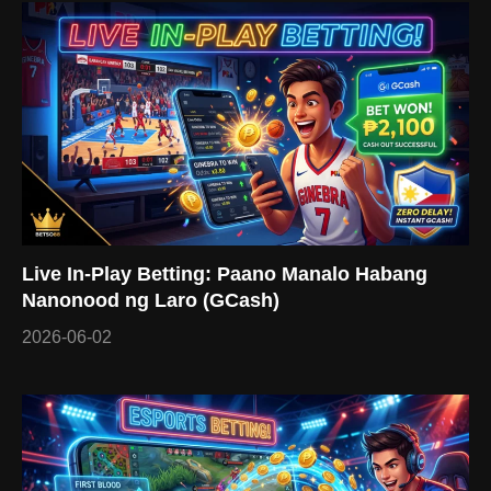
Live In-Play Betting: Paano Manalo Habang
Nanonood ng Laro (GCash)
2026-06-02