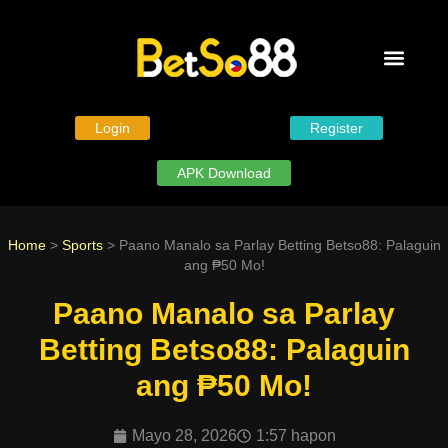
LIVE CASINO
Login
Register
APK Download
Home
>
Sports
>
Paano Manalo sa Parlay Betting Betso88: Palaguin
ang ₱50 Mo!
Paano Manalo sa Parlay
Betting Betso88: Palaguin
ang ₱50 Mo!
Mayo 28, 2026
1:57 hapon